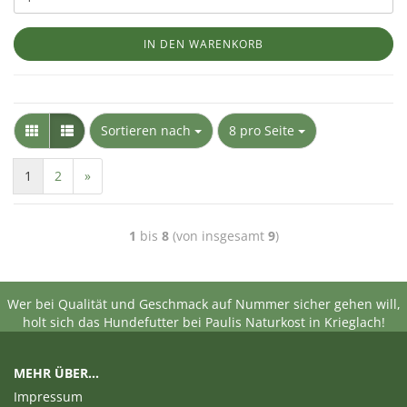
IN DEN WARENKORB
Sortieren nach
8 pro Seite
1
2
»
1
bis
8
(von insgesamt
9
)
Wer bei Qualität und Geschmack auf Nummer sicher gehen will,
holt sich das Hundefutter bei Paulis Naturkost in Krieglach!
MEHR ÜBER...
Impressum