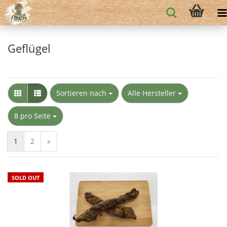
Geflügel
Sortieren nach
Alle Hersteller
8 pro Seite
1
2
»
SOLD OUT