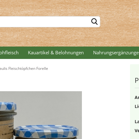
Lieferla
ohfleisch
Kauartikel & Belohnungen
Nahrungsergänzunge
aulis Fleischtöpfchen Forelle
P
Ar
Li
L
V