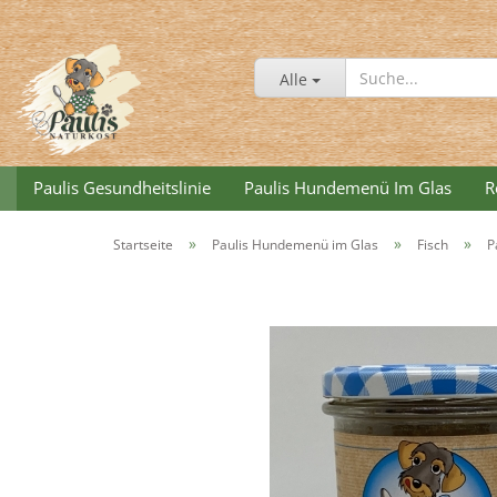
Alle
Paulis Gesundheitslinie
Paulis Hundemenü Im Glas
R
»
»
»
Startseite
Paulis Hundemenü im Glas
Fisch
P