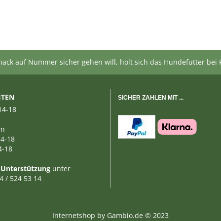
ck auf Nummer sicher gehen will, holt sich das Hundefutter bei P
ITEN
SICHER ZAHLEN MIT ...
14-18
en
14-18
4-18
 Unterstützung
unter
64 / 524 53 14
Internetshop
by Gambio.de © 2023